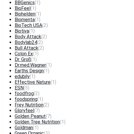
BBGenics
(1)
BioFeel
(1)
Biohelden
(1)
Biomenta
(1)
BioTech USA
(2)
Biotiva
(1)
Body Attack
(2)
Bodylab24
(2)
Bull Attack
(2)
Colon Ex
(1)
Dr. Groß
(1)
Dr.med.Wagner
(1)
Earths Design
(1)
edubily
(1)
Effective Nature
(1)
ESN
(5)
foodfrog
(2)
foodspring
(1)
Frey Nutrition
(2)
Gloryfeel
(7)
Golden Peanut
(7)
Golden Tree Nutrition
(1)
Goldman
(1)
Green Organic
(1)