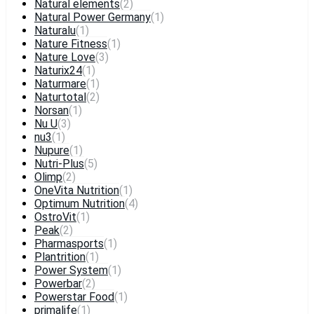
Natural elements
(2)
Natural Power Germany
(1)
Naturalu
(1)
Nature Fitness
(1)
Nature Love
(3)
Naturix24
(1)
Naturmare
(1)
Naturtotal
(2)
Norsan
(1)
Nu U
(3)
nu3
(1)
Nupure
(1)
Nutri-Plus
(5)
Olimp
(2)
OneVita Nutrition
(1)
Optimum Nutrition
(4)
OstroVit
(1)
Peak
(2)
Pharmasports
(1)
Plantrition
(1)
Power System
(1)
Powerbar
(2)
Powerstar Food
(1)
primalife
(1)