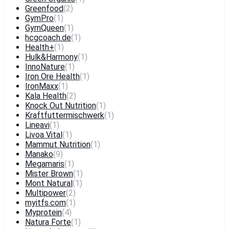
Greenfood
(2)
GymPro
(1)
GymQueen
(1)
hcgcoach.de
(1)
Health+
(1)
Hulk&Harmony
(1)
InnoNature
(1)
Iron Ore Health
(1)
IronMaxx
(1)
Kala Health
(2)
Knock Out Nutrition
(1)
Kraftfuttermischwerk
(1)
Lineavi
(1)
Livoa Vital
(1)
Mammut Nutrition
(1)
Manako
(9)
Megamaris
(1)
Mister Brown
(1)
Mont Natural
(1)
Multipower
(2)
myitfs.com
(1)
Myprotein
(4)
Natura Forte
(1)