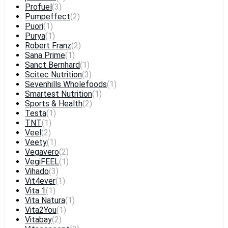
Profuel
(3)
Pumpeffect
(2)
Puori
(1)
Purya
(1)
Robert Franz
(2)
Sana Prime
(1)
Sanct Bernhard
(1)
Scitec Nutrition
(3)
Sevenhills Wholefoods
(1)
Smartest Nutrition
(1)
Sports & Health
(2)
Testa
(1)
TNT
(1)
Veel
(2)
Veety
(1)
Vegavero
(2)
VegiFEEL
(1)
Vihado
(3)
Vit4ever
(1)
Vita 1
(1)
Vita Natura
(1)
Vita2You
(1)
Vitabay
(2)