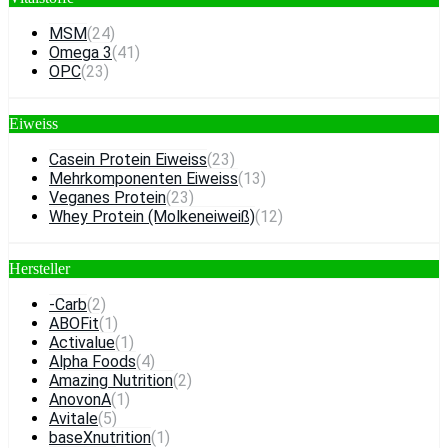
MSM
(24)
Omega 3
(41)
OPC
(23)
Eiweiss
Casein Protein Eiweiss
(23)
Mehrkomponenten Eiweiss
(13)
Veganes Protein
(23)
Whey Protein (Molkeneiweiß)
(12)
Hersteller
-Carb
(2)
ABOFit
(1)
Activalue
(1)
Alpha Foods
(4)
Amazing Nutrition
(2)
AnovonA
(1)
Avitale
(5)
baseXnutrition
(1)