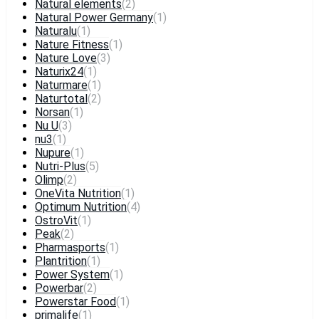
Natural elements
(2)
Natural Power Germany
(1)
Naturalu
(1)
Nature Fitness
(1)
Nature Love
(3)
Naturix24
(1)
Naturmare
(1)
Naturtotal
(2)
Norsan
(1)
Nu U
(3)
nu3
(1)
Nupure
(1)
Nutri-Plus
(5)
Olimp
(2)
OneVita Nutrition
(1)
Optimum Nutrition
(4)
OstroVit
(1)
Peak
(2)
Pharmasports
(1)
Plantrition
(1)
Power System
(1)
Powerbar
(2)
Powerstar Food
(1)
primalife
(1)