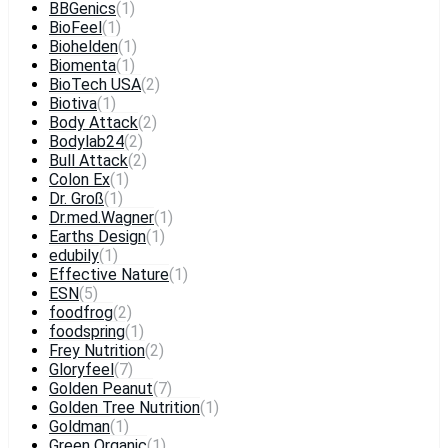
BBGenics
(1)
BioFeel
(1)
Biohelden
(1)
Biomenta
(1)
BioTech USA
(2)
Biotiva
(1)
Body Attack
(2)
Bodylab24
(2)
Bull Attack
(2)
Colon Ex
(1)
Dr. Groß
(1)
Dr.med.Wagner
(1)
Earths Design
(1)
edubily
(1)
Effective Nature
(1)
ESN
(5)
foodfrog
(2)
foodspring
(1)
Frey Nutrition
(2)
Gloryfeel
(7)
Golden Peanut
(7)
Golden Tree Nutrition
(1)
Goldman
(1)
Green Organic
(1)