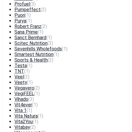
Profuel
(3)
Pumpeffect
(2)
Puori
(1)
Purya
(1)
Robert Franz
(2)
Sana Prime
(1)
Sanct Bernhard
(1)
Scitec Nutrition
(3)
Sevenhills Wholefoods
(1)
Smartest Nutrition
(1)
Sports & Health
(2)
Testa
(1)
TNT
(1)
Veel
(2)
Veety
(1)
Vegavero
(2)
VegiFEEL
(1)
Vihado
(3)
Vit4ever
(1)
Vita 1
(1)
Vita Natura
(1)
Vita2You
(1)
Vitabay
(2)