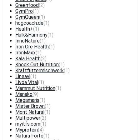
Greenfood
(2)
GymPro
(1)
GymQueen
(1)
hcgcoach.de
(1)
Health+
(1)
Hulk&Harmony
(1)
InnoNature
(1)
Iron Ore Health
(1)
IronMaxx
(1)
Kala Health
(2)
Knock Out Nutrition
(1)
Kraftfuttermischwerk
(1)
Lineavi
(1)
Livoa Vital
(1)
Mammut Nutrition
(1)
Manako
(9)
Megamaris
(1)
Mister Brown
(1)
Mont Natural
(1)
Multipower
(2)
myitfs.com
(1)
Myprotein
(4)
Natura Forte
(1)